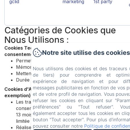
gclid
marketing
1st party
Catégories de Cookies que
Nous Utilisons :
Cookies Techniques/Essentiels (Aucun
Notre site utilise des cookies
consentement requis)
Permettent la fonctionnalité de base du site Web
Mémorisent vos préférences et paramètres
Nous utilisons des cookies et des traceurs
Mettent en œuvre des mesures de sécurité
de tiers) pour comprendre et optimi
Durée : Session ou selon les besoins techniques
expérience de navigation et pour dif
messages publicitaires en fonction de vos 
Cookies d'Analyse (Consentement requis sauf
et de votre profil de navigation. Vous pouve
exemption)
refuser les cookies en cliquant sur "Para
Les traceurs de mesure d'audience exemptés de
préférences" ou "Tout refuser". Vo
consentement ont une durée de vie maximale de
également accepter tous les cookies en cliq
13 mois, avec une conservation des données
bouton "Tout accepter". Pour plus d'informa
limitée à 25 mois
pouvez consulter notre
Politique de confident
Réalisent des études et établissent des statistiques